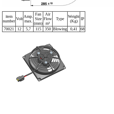
Fan
Air
item
Amp.
Weight
Volt
Size
Flow
Type
IP
number
max.
(Kg)
(mm)
m³
70021
12
5,7
115
350
Blowing
0,41
68