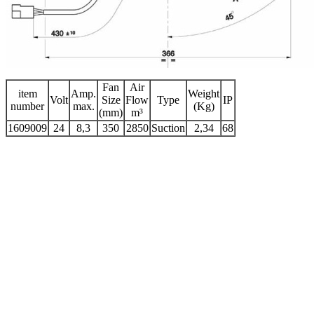
Fan
Air
item
Amp.
Weight
Volt
Size
Flow
Type
IP
number
max.
(Kg)
(mm)
m³
1609009
24
8,3
350
2850
Suction
2,34
68