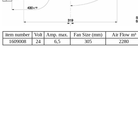
item number
Volt
Amp. max.
Fan Size (mm)
Air Flow m³
1609008
24
6,5
305
2280