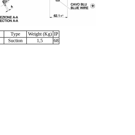
Type
Weight (Kg)
IP
Suction
1,5
68