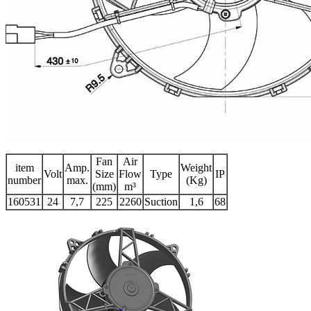
Fan
Air
item
Amp.
Weight
Volt
Size
Flow
Type
IP
number
max.
(Kg)
(mm)
m³
160531
24
7,7
225
2260
Suction
1,6
68