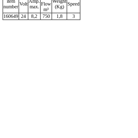
item
Amp.
Weight
Volt
Flow
Speed
number
max.
(Kg)
m³
160649
24
8,2
750
1,8
3